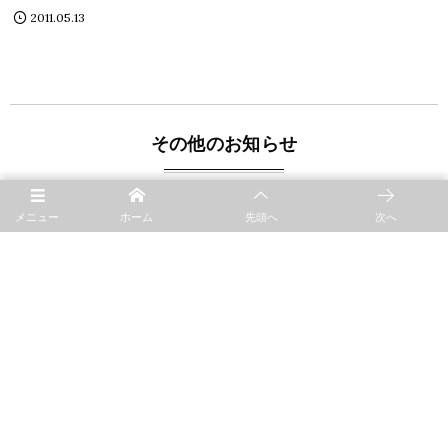
2011.05.13
その他のお知らせ
暮らしに寄り添う4TH-MARKET展
2019.09.16
メニュー
ホーム
先頭へ
次へ
三重イチ・ファーマーズマーケット 展示会+販売
2019.09.16
代官山 蔦屋書店 「暮らしの道具展」
2019.09.05
4th-market展〜秋の食卓のやさしい器〜
2019.08.21
展示イベント「4TH-MARKETの釉薬」 恵文社一乗寺店
2019.02.26