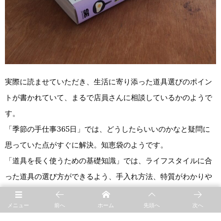
実際に読ませていただき、生活に寄り添った道具選びのポイン
トが書かれていて、まるで店員さんに相談しているかのようで
す。
「季節の手仕事365日」では、どうしたらいいのかなと疑問に
思っていた点がすぐに解決。知恵袋のようです。
「道具を長く使うための基礎知識」では、ライフスタイルに合
った道具の選び方ができるよう、手入れ方法、特質がわかりや
すく説明されています。
メニュー
前へ
ホーム
先頭へ
次へ
『「日本の手仕事・暮らしの道具店cotogoto」の愛用品じま