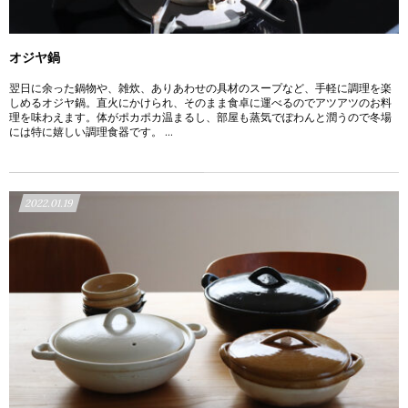
オジヤ鍋
翌日に余った鍋物や、雑炊、ありあわせの具材のスープなど、手軽に調理を楽
しめるオジヤ鍋。直火にかけられ、そのまま食卓に運べるのでアツアツのお料
理を味わえます。体がポカポカ温まるし、部屋も蒸気でぽわんと潤うので冬場
には特に嬉しい調理食器です。 ...
2022.01.19