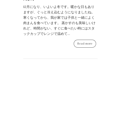
12月になり、いよいよ冬です。暖かな日もあり
ますが、ぐっと冷え込むようになりましたね。
寒くなってから、我が家では子供と一緒によく
肉まんを食べています。 蒸かすのも美味しいけ
れど、時間がない、すぐに食べたい時にはスタ
ックカップでレンジで温めて...
Read more