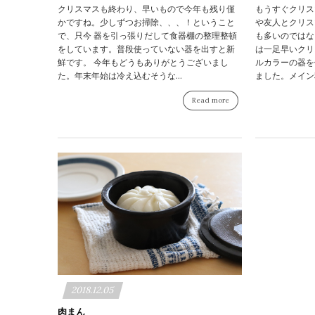
クリスマスも終わり、早いもので今年も残り僅
もうすぐクリス
かですね。少しずつお掃除、、、！ということ
や友人とクリス
で、只今 器を引っ張りだして食器棚の整理整頓
も多いのではない
をしています。普段使っていない器を出すと新
は一足早いクリ
鮮です。 今年もどうもありがとうございまし
ルカラーの器を
た。年末年始は冷え込むそうな...
ました。メイン料
Read more
2018.12.05
肉まん