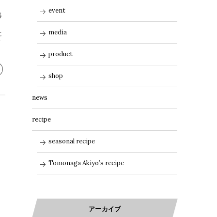
て
event
器
media
に
石
product
shop
news
recipe
seasonal recipe
Tomonaga Akiyo’s recipe
アーカイブ