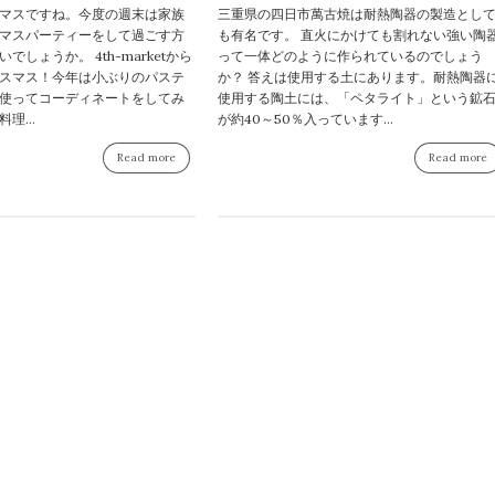
マスですね。今度の週末は家族
三重県の四日市萬古焼は耐熱陶器の製造とし
マスパーティーをして過ごす方
も有名です。 直火にかけても割れない強い陶
でしょうか。 4th-marketから
って一体どのように作られているのでしょう
スマス！今年は小ぶりのパステ
か？ 答えは使用する土にあります。耐熱陶器
使ってコーディネートをしてみ
使用する陶土には、「ペタライト」という鉱
理...
が約40～50％入っています...
Read more
Read more