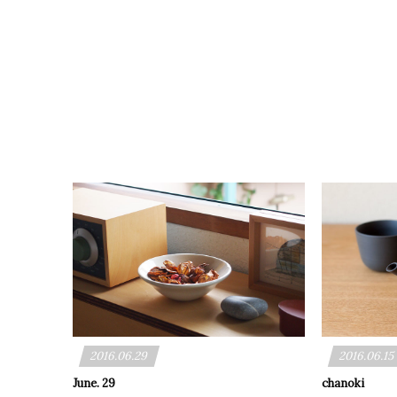
2016.06.29
2016.06.15
June. 29
chanoki