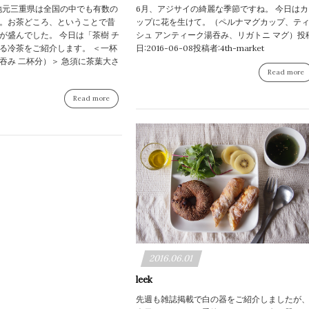
etの地元三重県は全国の中でも有数の
6月、アジサイの綺麗な季節ですね。 今日はカ
。お茶どころ、ということで昔
ップに花を生けて。（ペルナマグカップ、テ
が盛んでした。 今日は「茶樹 チ
シュ アンティーク湯吞み、リガトニ マグ）投
る冷茶をご紹介します。 ＜一杯
日:2016-06-08投稿者:4th-market
吞み 二杯分）＞ 急須に茶葉大さ
Read more
Read more
2016.06.01
leek
先週も雑誌掲載で白の器をご紹介しましたが