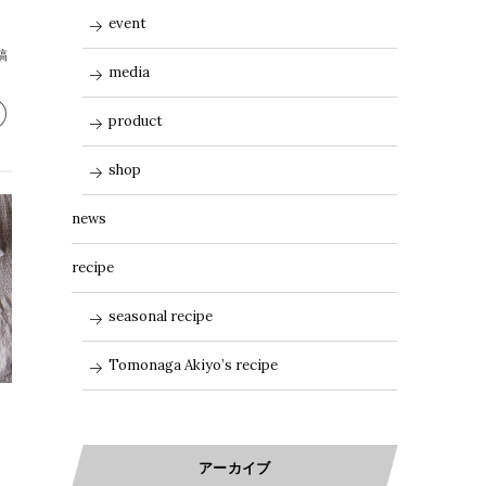
event
ィ
稿
media
product
shop
news
recipe
seasonal recipe
Tomonaga Akiyo’s recipe
アーカイブ
、