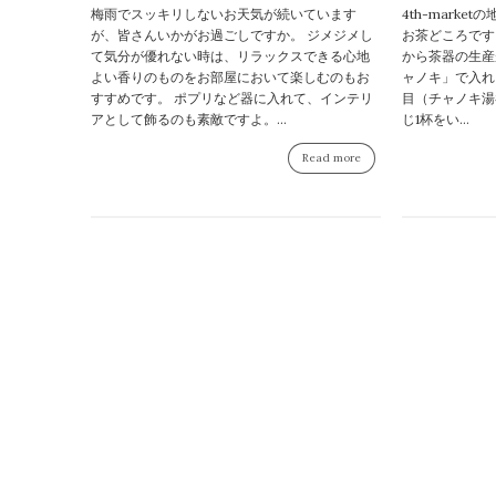
梅雨でスッキリしないお天気が続いています
4th-mark
が、皆さんいかがお過ごしですか。 ジメジメし
お茶どころです
て気分が優れない時は、リラックスできる心地
から茶器の生産
よい香りのものをお部屋において楽しむのもお
ャノキ」で入れ
すすめです。 ポプリなど器に入れて、インテリ
目（チャノキ湯
アとして飾るのも素敵ですよ。...
じ1杯をい...
Read more