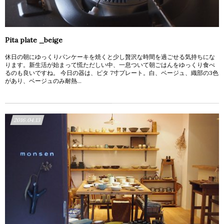
Pita plate _beige
休日の朝にゆっくりパンケーキを焼くと少し贅沢な時間を過ごせる気持ちにな
ります。新生活が始まって慌ただしい中、一息ついて朝ごはんをゆっくり食べ
るのも良いですね。 今日の器は、ピタ 7寸プレート。白、ベージュ、織部の3色
があり、ベージュのみ耐熱...
2016.04.13