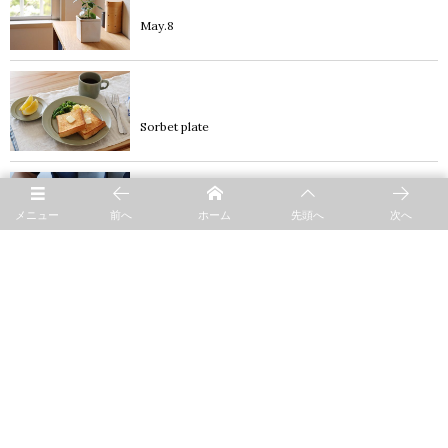
May.8
blog
Sorbet plate
blog
メニュー
前へ
ホーム
先頭へ
次へ
Father’s day Gift 一杯の美味しいコーヒー
product
Rett
product
バレンタイン