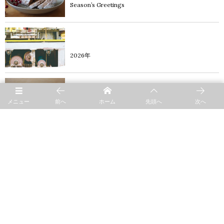
Season’s Greetings
diary
2026年
diary
メニュー
前へ
ホーム
先頭へ
次へ
器のお手入れ 【乾燥】
product
タコ飯
blog
rett gratin