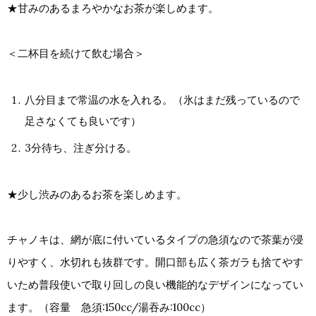
★甘みのあるまろやかなお茶が楽しめます。
＜二杯目を続けて飲む場合＞
八分目まで常温の水を入れる。（氷はまだ残っているので
足さなくても良いです）
3分待ち、注ぎ分ける。
★少し渋みのあるお茶を楽しめます。
チャノキは、網が底に付いているタイプの急須なので茶葉が浸
りやすく、水切れも抜群です。開口部も広く茶ガラも捨てやす
いため普段使いで取り回しの良い機能的なデザインになってい
ます。（容量 急須:150cc/湯吞み:100cc）