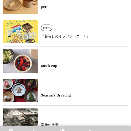
perna
event
『暮らしのイッツソーグー！』
blog
Stuck cup
blog
Season’s Greeting
diary
窯元の風景