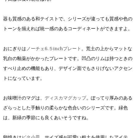
器も質感のある和テイストで。シリーズが違っても質感や色の
トーンを揃えれば統一感のあるコーディネートができますよ。
おにぎりは
ノーチェ6.５inchプレート
。荒土の上からマットな
乳白の釉薬がかかったプレートです。凹凸のリムは持つときの
すべり止めの機能もあり、デザイン面でもさりげないアクセン
トになっています。
お味噌汁のマグは、
ディスカマグカップ
。ぽってり厚みのある
ざらっとした手触りの柔らかな色合いのシリーズです。緑色
は、新緑の季節にも良くあいそうですね。
卵焼きは
ピタ小皿
。サイズ感が可愛い粗土を使用したアイテ