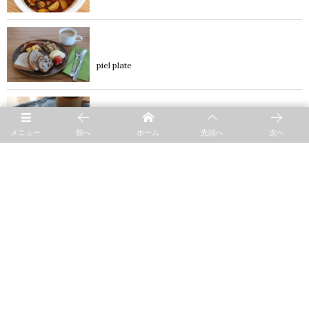
product
piel plate
product
メニュー
前へ
ホーム
先頭へ
次へ
焼きりんご
product
夏野菜のパスタ
product
炊き込みご飯