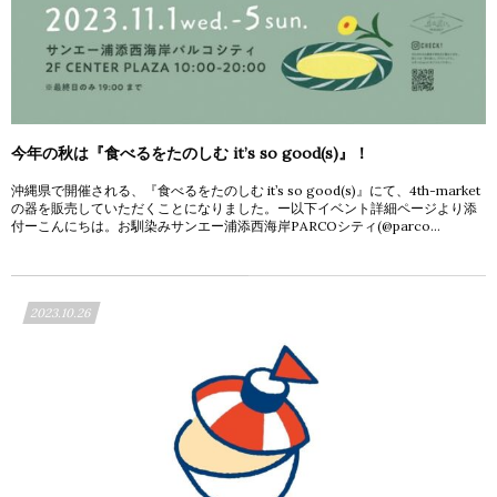
今年の秋は『食べるをたのしむ it’s so good(s)』！
沖縄県で開催される、『食べるをたのしむ it’s so good(s)』にて、4th-market
の器を販売していただくことになりました。ー以下イベント詳細ページより添
付ーこんにちは。お馴染みサンエー浦添西海岸PARCOシティ(@parco...
2023.10.26