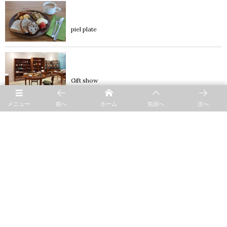
product
piel plate
blog
Gift show
メニュー
前へ
ホーム
先頭へ
次へ
product
mille cocotte
blog
Sep.16