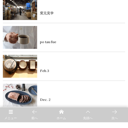
diary
窯元見学
product
po tau fue
diary
Feb.3
product
Dec. 2
メニュー
前へ
ホーム
先頭へ
次へ
diary