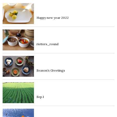
diary
Happy new year 2022
blog
rietters_round
diary
Season’s Greetings
diary
Sep.1
blog