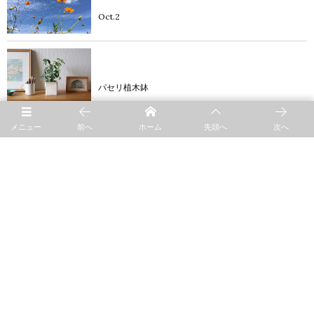
Oct.2
blog
パセリ植木鉢
メニュー
前へ
ホーム
先頭へ
次へ
event
展示会に向けて
blog
April. 6
おうちごはん