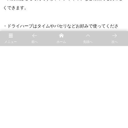
くできます。
・ドライハーブはタイムやパセリなどお好みで使ってくださ
い。大葉など刻んだものを使っても美味しくできます。
メニュー
前へ
ホーム
先頭へ
次へ
（使用アイテム：
ロティグリルキャセロール（S）
）
ともながあきよ／フードスタイリスト・フードコーディネータ
ー
東京と大阪を拠点に、Web連載、カタログ、雑誌、書籍等で
様々な食卓のシーンに合わせたスタイリング、企業へのレシピ
提供、商品開発、カフェなどのメニュープランニングと幅広く
活動。