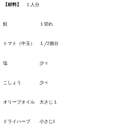
【材料】
１人分
鮭 １切れ
トマト（中玉） １/2個分
塩 少々
こしょう 少々
オリーブオイル 大さじ１
ドライハーブ 小さじ1