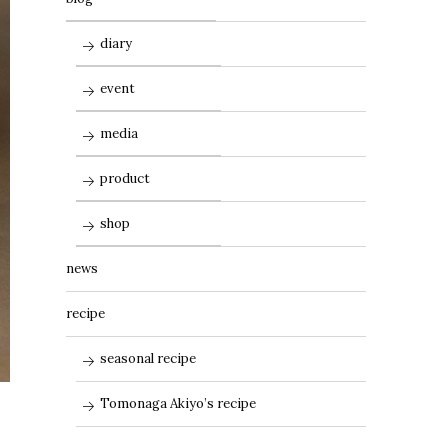
diary
event
media
product
shop
news
recipe
seasonal recipe
Tomonaga Akiyo’s recipe