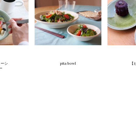
t
blog
 ーシ
pita bowl
【
ー