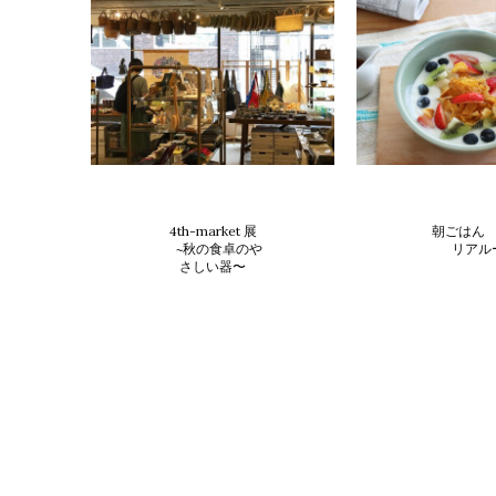
blog
produc
4th-market 展
朝ごはん
~秋の食卓のや
リアル
さしい器〜