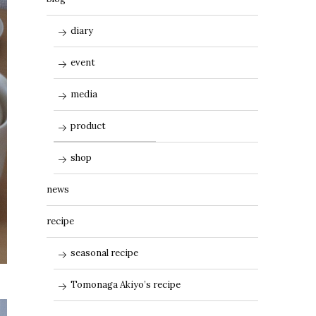
diary
event
media
product
shop
news
recipe
seasonal recipe
Tomonaga Akiyo’s recipe