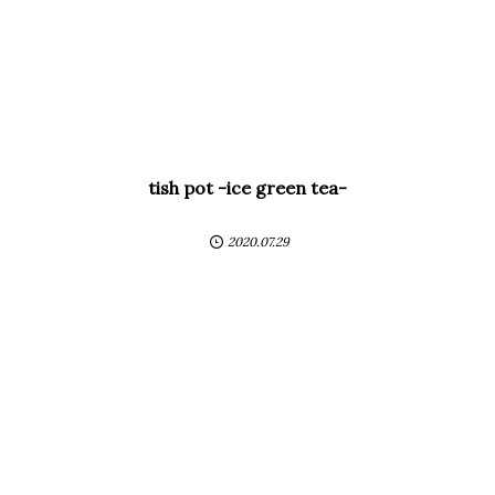
tish pot -ice green tea-
2020.07.29