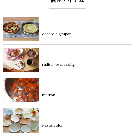
blog
cacerola grillpan
blog
radish_oval baking
blog
marron
blog
Pastel color