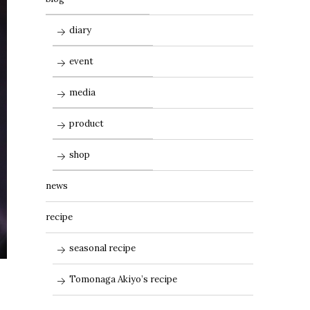
diary
event
media
product
shop
news
recipe
seasonal recipe
Tomonaga Akiyo’s recipe