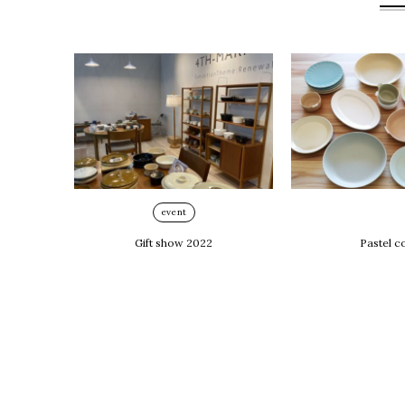
event
blog
Gift show 2022
Pastel c