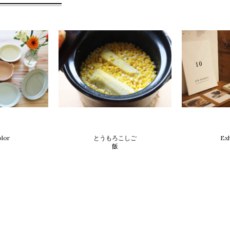
product
olor
とうもろこしご
Exh
飯