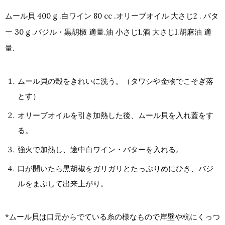
ムール貝 400 g .白ワイン 80 cc .オリーブオイル 大さじ2 . バタ
ー 30 g .バジル・黒胡椒 適量.油 小さじ1.酒 大さじ1.胡麻油 適
量.
ムール貝の殻をきれいに洗う。（タワシや金物でこそぎ落
とす）
オリーブオイルを引き加熱した後、ムール貝を入れ蓋をす
る。
強火で加熱し、途中白ワイン・バターを入れる。
口が開いたら黒胡椒をガリガリとたっぷりめにひき、バジ
ルをまぶして出来上がり。
*ムール貝は口元からでている糸の様なもので岸壁や杭にくっつ