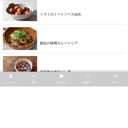
recipe
トマトのミートソース詰め
Tomonaga Akiyo’s recipe
鯖缶の味噌カレードリア
recipe
姫林檎の赤ワイン煮
メニュー
前へ
ホーム
先頭へ
次へ
seasonal recipe
焼き芋
Tomonaga Akiyo’s recipe
電子レンジでお手軽レシピ -ひじきとキャベツのレモン